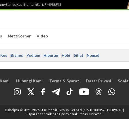
h
myStarjob
Kuali
Kuntum
SuriaFM
988FM
s
NetzKorner
Video
Kes
Bisnes
Podium
Hiburan
Hobi
Sihat
Nomad
 Kami
Hubungi Kami
Terma & Syarat
Dasar Privasi
Soala
Hakcipta © 2021
-2026
Star Media Group Berhad [197101000523 (10894-D)]
Paparan terbaik pada penyemak imbas Chrome.