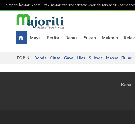
ePaper
TheStar
Events
R.AGE
mStar
StarProperty
StarCherish
StarCarsifu
StarSearc
Maya
Berita
Benua
Sukan
Mukmin
Relak
TOPIK:
Bonda
Cinta
Gaya
Hias
Sukses
Massa
Tular
Kenali