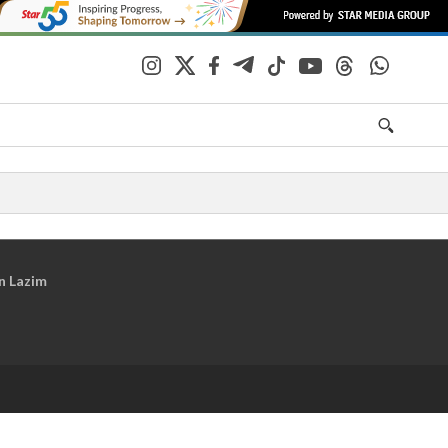
n Lazim