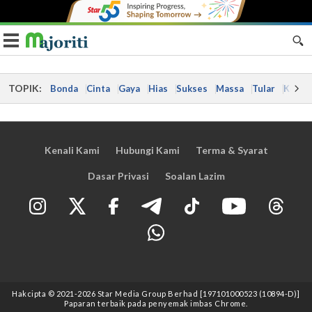
Toggle navigation
TOPIK:
Bonda
Cinta
Gaya
Hias
Sukses
Massa
Tular
Kes
Kenali Kami
Hubungi Kami
Terma & Syarat
Dasar Privasi
Soalan Lazim
Hakcipta © 2021
-2026
Star Media Group Berhad [197101000523 (10894-D)]
Paparan terbaik pada penyemak imbas Chrome.