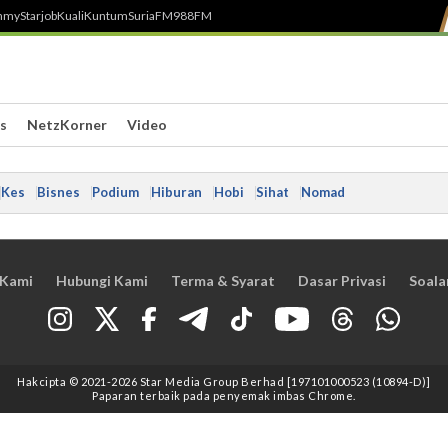
h
myStarjob
Kuali
Kuntum
SuriaFM
988FM
s
NetzKorner
Video
Kes
Bisnes
Podium
Hiburan
Hobi
Sihat
Nomad
 Kami
Hubungi Kami
Terma & Syarat
Dasar Privasi
Soala
Hakcipta © 2021
-2026
Star Media Group Berhad [197101000523 (10894-D)]
Paparan terbaik pada penyemak imbas Chrome.