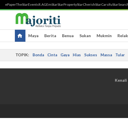
ePaper
TheStar
Events
R.AGE
mStar
StarProperty
StarCherish
StarCarsifu
StarSearc
Maya
Berita
Benua
Sukan
Mukmin
Relak
TOPIK:
Bonda
Cinta
Gaya
Hias
Sukses
Massa
Tular
Kenali