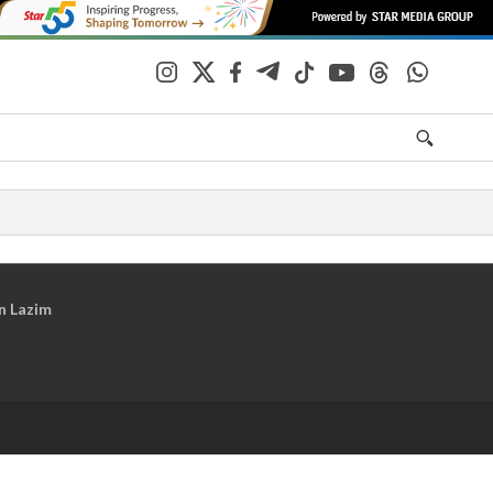
n Lazim