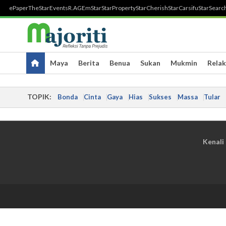
ePaper
TheStar
Events
R.AGE
mStar
StarProperty
StarCherish
StarCarsifu
StarSearc
Maya
Berita
Benua
Sukan
Mukmin
Relak
TOPIK:
Bonda
Cinta
Gaya
Hias
Sukses
Massa
Tular
Kenali