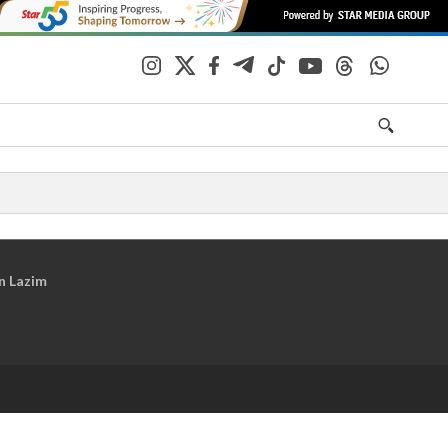
n Lazim