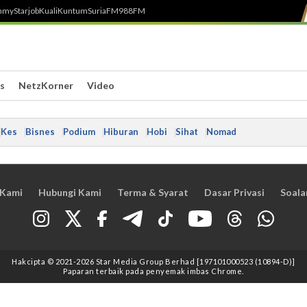
h
myStarjob
Kuali
Kuntum
SuriaFM
988FM
s
NetzKorner
Video
Kes
Bisnes
Podium
Hiburan
Hobi
Sihat
Nomad
 Kami
Hubungi Kami
Terma & Syarat
Dasar Privasi
Soala
Hakcipta © 2021
-2026
Star Media Group Berhad [197101000523 (10894-D)]
Paparan terbaik pada penyemak imbas Chrome.