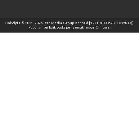
Hakcipta © 2021
-2026
Star Media Group Berhad [197101000523 (10894-D)]
Paparan terbaik pada penyemak imbas Chrome.