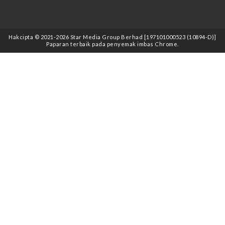
Hakcipta © 2021
-2026
Star Media Group Berhad [197101000523 (10894-D)]
Paparan terbaik pada penyemak imbas Chrome.