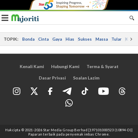
Toggle navigation
TOPIK:
Bonda
Cinta
Gaya
Hias
Sukses
Massa
Tular
Kes
Kenali Kami
Hubungi Kami
Terma & Syarat
Dasar Privasi
Soalan Lazim
Hakcipta © 2021
-2026
Star Media Group Berhad [197101000523 (10894-D)]
Paparan terbaik pada penyemak imbas Chrome.