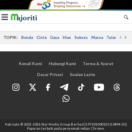
Toggle navigation
TOPIK:
Bonda
Cinta
Gaya
Hias
Sukses
Massa
Tular
Kes
Kenali Kami
Hubungi Kami
Terma & Syarat
Dasar Privasi
Soalan Lazim
Hakcipta © 2021
-2026
Star Media Group Berhad [197101000523 (10894-D)]
Paparan terbaik pada penyemak imbas Chrome.