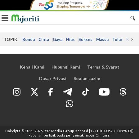
Toggle navigation
TOPIK:
Bonda
Cinta
Gaya
Hias
Sukses
Massa
Tular
Kes
Kenali Kami
Hubungi Kami
Terma & Syarat
Dasar Privasi
Soalan Lazim
Hakcipta © 2021
-2026
Star Media Group Berhad [197101000523 (10894-D)]
Paparan terbaik pada penyemak imbas Chrome.