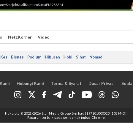
h
myStarjob
Kuali
Kuntum
SuriaFM
988FM
s
NetzKorner
Video
Kes
Bisnes
Podium
Hiburan
Hobi
Sihat
Nomad
 Kami
Hubungi Kami
Terma & Syarat
Dasar Privasi
Soala
Hakcipta © 2021
-2026
Star Media Group Berhad [197101000523 (10894-D)]
Paparan terbaik pada penyemak imbas Chrome.