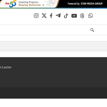
n Lazim