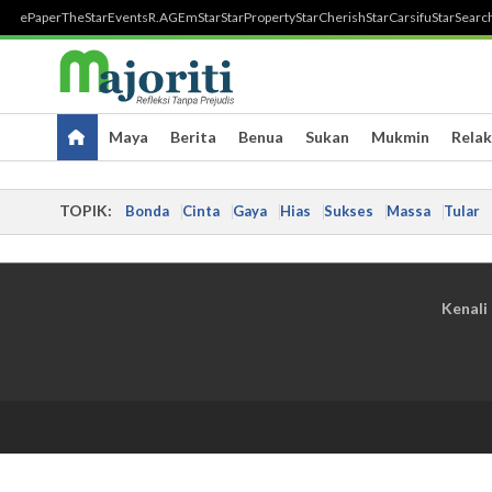
ePaper
TheStar
Events
R.AGE
mStar
StarProperty
StarCherish
StarCarsifu
StarSearc
Maya
Berita
Benua
Sukan
Mukmin
Relak
TOPIK:
Bonda
Cinta
Gaya
Hias
Sukses
Massa
Tular
Kenali