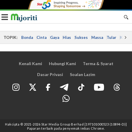
Toggle navigation
TOPIK:
Bonda
Cinta
Gaya
Hias
Sukses
Massa
Tular
Kes
Kenali Kami
Hubungi Kami
Terma & Syarat
Dasar Privasi
Soalan Lazim
Hakcipta © 2021
-2026
Star Media Group Berhad [197101000523 (10894-D)]
Paparan terbaik pada penyemak imbas Chrome.