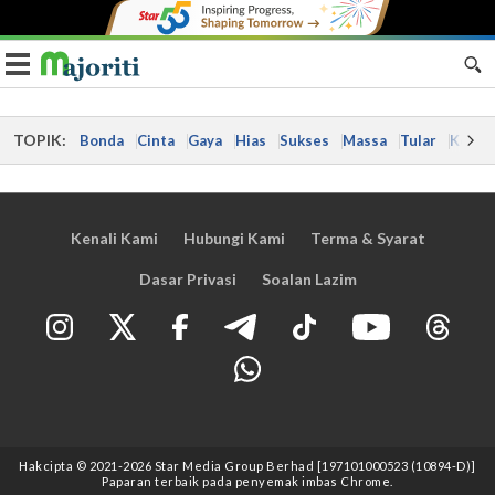
Toggle navigation
TOPIK:
Bonda
Cinta
Gaya
Hias
Sukses
Massa
Tular
Kes
Kenali Kami
Hubungi Kami
Terma & Syarat
Dasar Privasi
Soalan Lazim
Hakcipta © 2021
-2026
Star Media Group Berhad [197101000523 (10894-D)]
Paparan terbaik pada penyemak imbas Chrome.