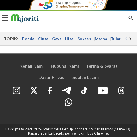
Toggle navigation
TOPIK:
Bonda
Cinta
Gaya
Hias
Sukses
Massa
Tular
Kes
Kenali Kami
Hubungi Kami
Terma & Syarat
Dasar Privasi
Soalan Lazim
Hakcipta © 2021
-2026
Star Media Group Berhad [197101000523 (10894-D)]
Paparan terbaik pada penyemak imbas Chrome.