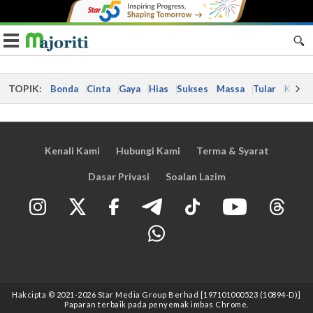
Toggle navigation
TOPIK:
Bonda
Cinta
Gaya
Hias
Sukses
Massa
Tular
Kes
Kenali Kami
Hubungi Kami
Terma & Syarat
Dasar Privasi
Soalan Lazim
Hakcipta © 2021
-2026
Star Media Group Berhad [197101000523 (10894-D)]
Paparan terbaik pada penyemak imbas Chrome.