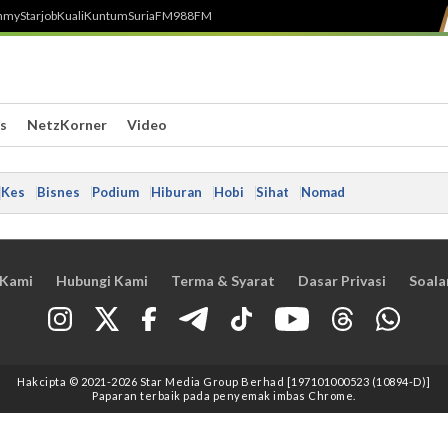
h
myStarjob
Kuali
Kuntum
SuriaFM
988FM
s
NetzKorner
Video
Kes
Bisnes
Podium
Hiburan
Hobi
Sihat
Nomad
 Kami
Hubungi Kami
Terma & Syarat
Dasar Privasi
Soala
Hakcipta © 2021
-2026
Star Media Group Berhad [197101000523 (10894-D)]
Paparan terbaik pada penyemak imbas Chrome.