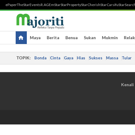
ePaper
TheStar
Events
R.AGE
mStar
StarProperty
StarCherish
StarCarsifu
StarSearc
Maya
Berita
Benua
Sukan
Mukmin
Relak
TOPIK:
Bonda
Cinta
Gaya
Hias
Sukses
Massa
Tular
Kenali