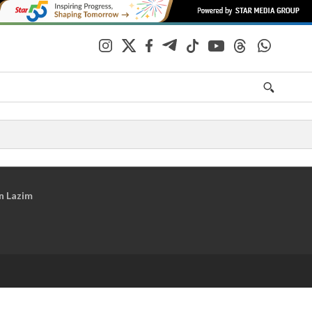
n Lazim