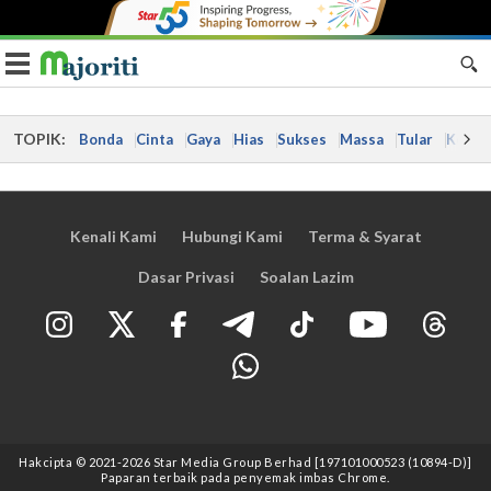
Toggle navigation
TOPIK:
Bonda
Cinta
Gaya
Hias
Sukses
Massa
Tular
Kes
Kenali Kami
Hubungi Kami
Terma & Syarat
Dasar Privasi
Soalan Lazim
Hakcipta © 2021
-2026
Star Media Group Berhad [197101000523 (10894-D)]
Paparan terbaik pada penyemak imbas Chrome.