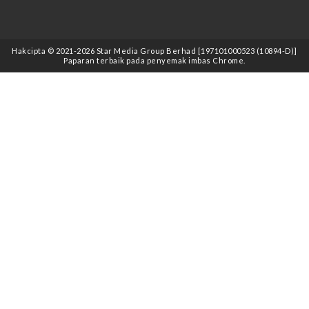
Hakcipta © 2021
-2026
Star Media Group Berhad [197101000523 (10894-D)]
Paparan terbaik pada penyemak imbas Chrome.