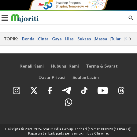
Toggle navigation
TOPIK:
Bonda
Cinta
Gaya
Hias
Sukses
Massa
Tular
Kes
Kenali Kami
Hubungi Kami
Terma & Syarat
Dasar Privasi
Soalan Lazim
Hakcipta © 2021
-2026
Star Media Group Berhad [197101000523 (10894-D)]
Paparan terbaik pada penyemak imbas Chrome.