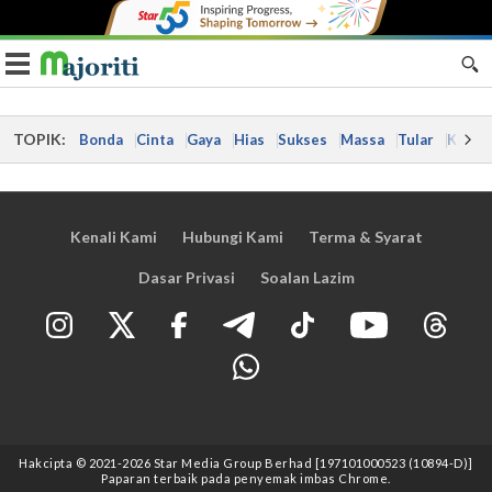
Toggle navigation
TOPIK:
Bonda
Cinta
Gaya
Hias
Sukses
Massa
Tular
Kes
Kenali Kami
Hubungi Kami
Terma & Syarat
Dasar Privasi
Soalan Lazim
Hakcipta © 2021
-2026
Star Media Group Berhad [197101000523 (10894-D)]
Paparan terbaik pada penyemak imbas Chrome.