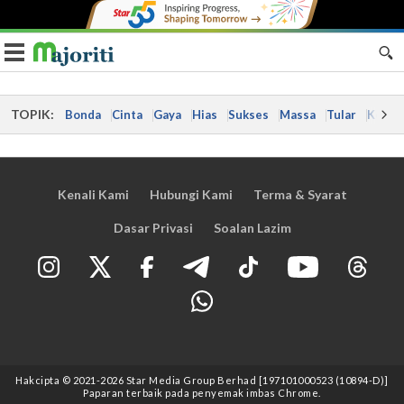
Toggle navigation
TOPIK:
Bonda
Cinta
Gaya
Hias
Sukses
Massa
Tular
Kes
Kenali Kami
Hubungi Kami
Terma & Syarat
Dasar Privasi
Soalan Lazim
Hakcipta © 2021
-2026
Star Media Group Berhad [197101000523 (10894-D)]
Paparan terbaik pada penyemak imbas Chrome.