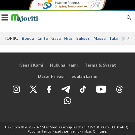
Toggle navigation
TOPIK:
Bonda
Cinta
Gaya
Hias
Sukses
Massa
Tular
Kes
Kenali Kami
Hubungi Kami
Terma & Syarat
Dasar Privasi
Soalan Lazim
Hakcipta © 2021
-2026
Star Media Group Berhad [197101000523 (10894-D)]
Paparan terbaik pada penyemak imbas Chrome.