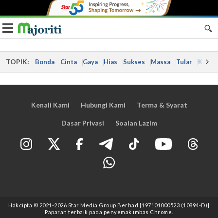
Toggle navigation
TOPIK:
Bonda
Cinta
Gaya
Hias
Sukses
Massa
Tular
Kes
Kenali Kami
Hubungi Kami
Terma & Syarat
Dasar Privasi
Soalan Lazim
Hakcipta © 2021
-2026
Star Media Group Berhad [197101000523 (10894-D)]
Paparan terbaik pada penyemak imbas Chrome.