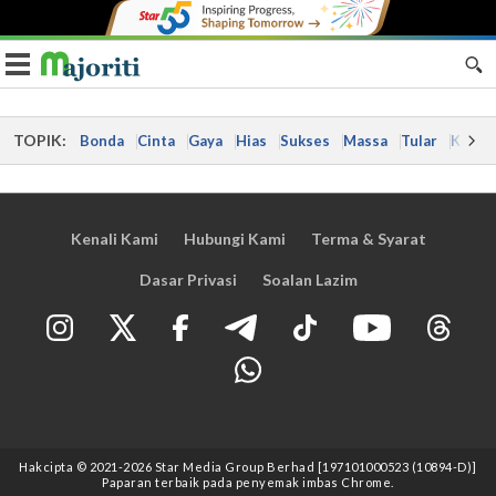
Toggle navigation
TOPIK:
Bonda
Cinta
Gaya
Hias
Sukses
Massa
Tular
Kes
Kenali Kami
Hubungi Kami
Terma & Syarat
Dasar Privasi
Soalan Lazim
Hakcipta © 2021
-2026
Star Media Group Berhad [197101000523 (10894-D)]
Paparan terbaik pada penyemak imbas Chrome.