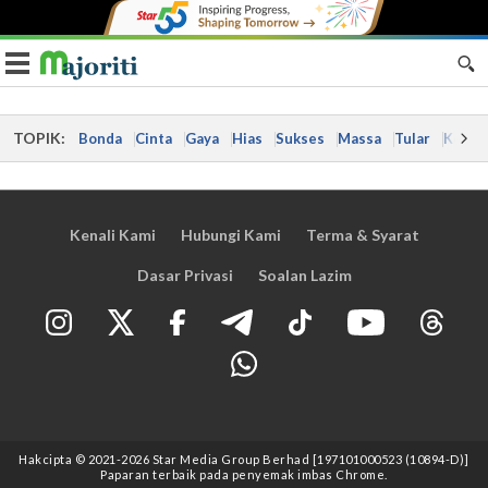
Toggle navigation
TOPIK:
Bonda
Cinta
Gaya
Hias
Sukses
Massa
Tular
Kes
Kenali Kami
Hubungi Kami
Terma & Syarat
Dasar Privasi
Soalan Lazim
Hakcipta © 2021
-2026
Star Media Group Berhad [197101000523 (10894-D)]
Paparan terbaik pada penyemak imbas Chrome.