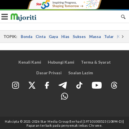
Toggle navigation
TOPIK:
Bonda
Cinta
Gaya
Hias
Sukses
Massa
Tular
Kes
Kenali Kami
Hubungi Kami
Terma & Syarat
Dasar Privasi
Soalan Lazim
Hakcipta © 2021
-2026
Star Media Group Berhad [197101000523 (10894-D)]
Paparan terbaik pada penyemak imbas Chrome.