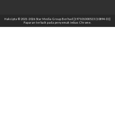
Hakcipta © 2021
-2026
Star Media Group Berhad [197101000523 (10894-D)]
Paparan terbaik pada penyemak imbas Chrome.