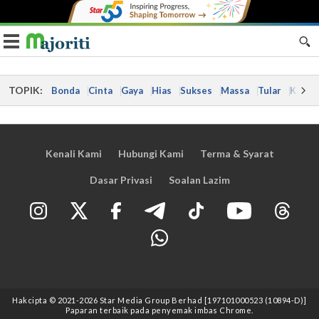
Toggle navigation
TOPIK:
Bonda
Cinta
Gaya
Hias
Sukses
Massa
Tular
Kes
Kenali Kami
Hubungi Kami
Terma & Syarat
Dasar Privasi
Soalan Lazim
Hakcipta © 2021
-2026
Star Media Group Berhad [197101000523 (10894-D)]
Paparan terbaik pada penyemak imbas Chrome.