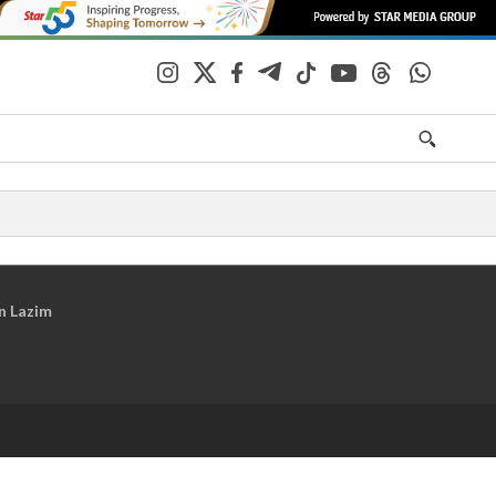
n Lazim