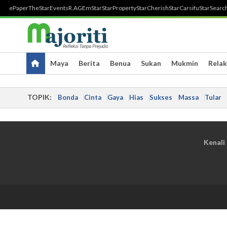
ePaper
TheStar
Events
R.AGE
mStar
StarProperty
StarCherish
StarCarsifu
StarSearc
Maya
Berita
Benua
Sukan
Mukmin
Relak
TOPIK:
Bonda
Cinta
Gaya
Hias
Sukses
Massa
Tular
Kenali