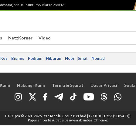
h
myStarjob
Kuali
Kuntum
SuriaFM
988FM
s
NetzKorner
Video
Kes
Bisnes
Podium
Hiburan
Hobi
Sihat
Nomad
 Kami
Hubungi Kami
Terma & Syarat
Dasar Privasi
Soala
Hakcipta © 2021
-2026
Star Media Group Berhad [197101000523 (10894-D)]
Paparan terbaik pada penyemak imbas Chrome.