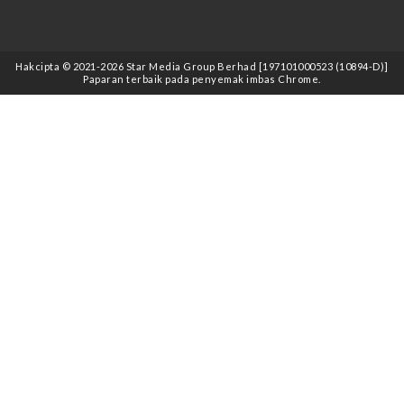
Hakcipta © 2021
-2026
Star Media Group Berhad [197101000523 (10894-D)]
Paparan terbaik pada penyemak imbas Chrome.