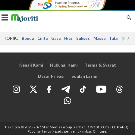
Toggle navigation
TOPIK:
Bonda
Cinta
Gaya
Hias
Sukses
Massa
Tular
Kes
Kenali Kami
Hubungi Kami
Terma & Syarat
Dasar Privasi
Soalan Lazim
Hakcipta © 2021
-2026
Star Media Group Berhad [197101000523 (10894-D)]
Paparan terbaik pada penyemak imbas Chrome.