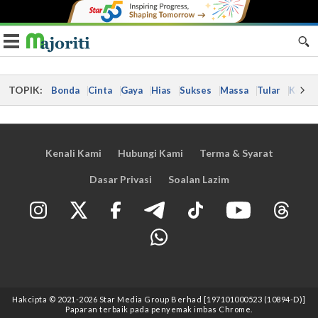
Toggle navigation
TOPIK:
Bonda
Cinta
Gaya
Hias
Sukses
Massa
Tular
Kes
Kenali Kami
Hubungi Kami
Terma & Syarat
Dasar Privasi
Soalan Lazim
Hakcipta © 2021
-2026
Star Media Group Berhad [197101000523 (10894-D)]
Paparan terbaik pada penyemak imbas Chrome.