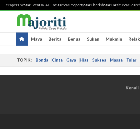
ePaper
TheStar
Events
R.AGE
mStar
StarProperty
StarCherish
StarCarsifu
StarSearc
Maya
Berita
Benua
Sukan
Mukmin
Relak
TOPIK:
Bonda
Cinta
Gaya
Hias
Sukses
Massa
Tular
Kenali