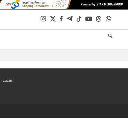
n Lazim