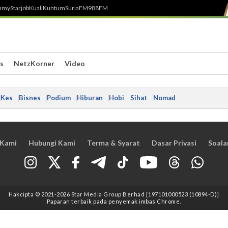
h
myStarjob
Kuali
Kuntum
SuriaFM
988FM
s
NetzKorner
Video
Kes
Bisnes
Podium
Hiburan
Hobi
Sihat
Nomad
 Kami
Hubungi Kami
Terma & Syarat
Dasar Privasi
Soala
Hakcipta © 2021
-2026
Star Media Group Berhad [197101000523 (10894-D)]
Paparan terbaik pada penyemak imbas Chrome.