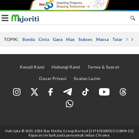
Toggle navigation
TOPIK:
Bonda
Cinta
Gaya
Hias
Sukses
Massa
Tular
Kes
Kenali Kami
Hubungi Kami
Terma & Syarat
Dasar Privasi
Soalan Lazim
Hakcipta © 2021
-2026
Star Media Group Berhad [197101000523 (10894-D)]
Paparan terbaik pada penyemak imbas Chrome.