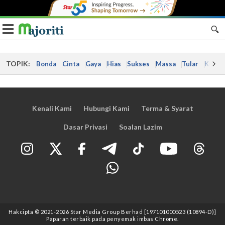
Toggle navigation
TOPIK:
Bonda
Cinta
Gaya
Hias
Sukses
Massa
Tular
Kes
Kenali Kami
Hubungi Kami
Terma & Syarat
Dasar Privasi
Soalan Lazim
Hakcipta © 2021
-2026
Star Media Group Berhad [197101000523 (10894-D)]
Paparan terbaik pada penyemak imbas Chrome.