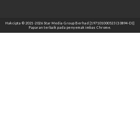
Hakcipta © 2021
-2026
Star Media Group Berhad [197101000523 (10894-D)]
Paparan terbaik pada penyemak imbas Chrome.