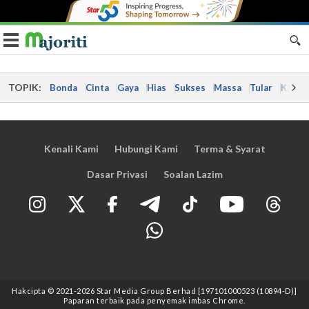
Toggle navigation
TOPIK:
Bonda
Cinta
Gaya
Hias
Sukses
Massa
Tular
Kes
Kenali Kami
Hubungi Kami
Terma & Syarat
Dasar Privasi
Soalan Lazim
Hakcipta © 2021
-2026
Star Media Group Berhad [197101000523 (10894-D)]
Paparan terbaik pada penyemak imbas Chrome.