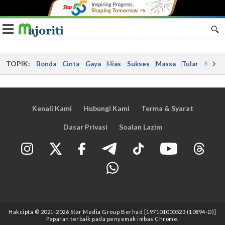
Toggle navigation
TOPIK:
Bonda
Cinta
Gaya
Hias
Sukses
Massa
Tular
Kes
Kenali Kami
Hubungi Kami
Terma & Syarat
Dasar Privasi
Soalan Lazim
Hakcipta © 2021
-2026
Star Media Group Berhad [197101000523 (10894-D)]
Paparan terbaik pada penyemak imbas Chrome.