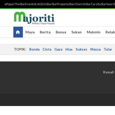
ePaper
TheStar
Events
R.AGE
mStar
StarProperty
StarCherish
StarCarsifu
StarSearc
Maya
Berita
Benua
Sukan
Mukmin
Relak
TOPIK:
Bonda
Cinta
Gaya
Hias
Sukses
Massa
Tular
Kenali