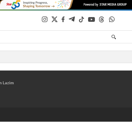
n Lazim