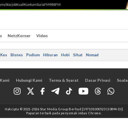
h
myStarjob
Kuali
Kuntum
SuriaFM
988FM
s
NetzKorner
Video
Kes
Bisnes
Podium
Hiburan
Hobi
Sihat
Nomad
 Kami
Hubungi Kami
Terma & Syarat
Dasar Privasi
Soala
Hakcipta © 2021
-2026
Star Media Group Berhad [197101000523 (10894-D)]
Paparan terbaik pada penyemak imbas Chrome.