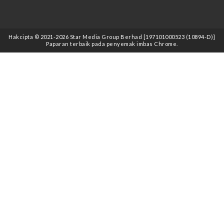
Hakcipta © 2021
-2026
Star Media Group Berhad [197101000523 (10894-D)]
Paparan terbaik pada penyemak imbas Chrome.