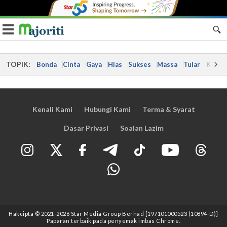
Toggle navigation
TOPIK:
Bonda
Cinta
Gaya
Hias
Sukses
Massa
Tular
Kes
Kenali Kami
Hubungi Kami
Terma & Syarat
Dasar Privasi
Soalan Lazim
Hakcipta © 2021
-2026
Star Media Group Berhad [197101000523 (10894-D)]
Paparan terbaik pada penyemak imbas Chrome.