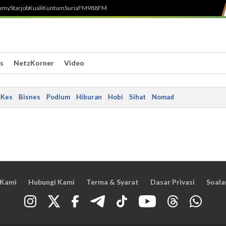
h
myStarjob
Kuali
Kuntum
SuriaFM
988FM
s
NetzKorner
Video
Kes
Bisnes
Podium
Hiburan
Hobi
Sihat
Nomad
 Kami
Hubungi Kami
Terma & Syarat
Dasar Privasi
Soala