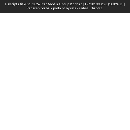
Hakcipta © 2021
-2026
Star Media Group Berhad [197101000523 (10894-D)]
Paparan terbaik pada penyemak imbas Chrome.