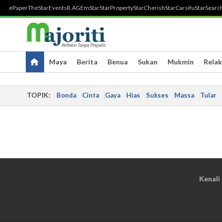
ePaper
TheStar
Events
R.AGE
mStar
StarProperty
StarCherish
StarCarsifu
StarSearc
Maya
Berita
Benua
Sukan
Mukmin
Relak
TOPIK:
Bonda
Cinta
Gaya
Hias
Sukses
Massa
Tular
Kenali