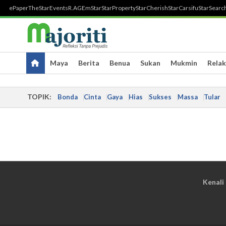
ePaper
TheStar
Events
R.AGE
mStar
StarProperty
StarCherish
StarCarsifu
StarSearc
Maya
Berita
Benua
Sukan
Mukmin
Relak
TOPIK:
Bonda
Cinta
Gaya
Hias
Sukses
Massa
Tular
Kenali