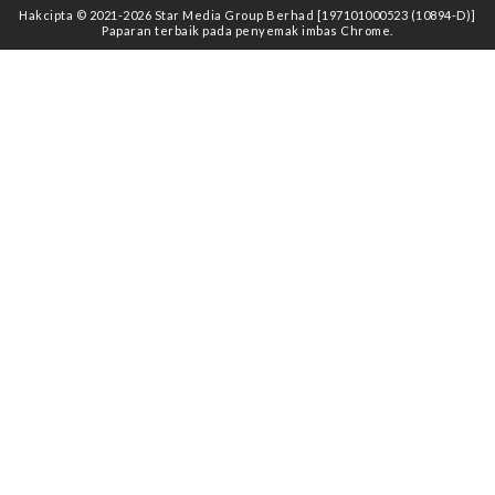
Hakcipta © 2021
-2026
Star Media Group Berhad [197101000523 (10894-D)]
Paparan terbaik pada penyemak imbas Chrome.