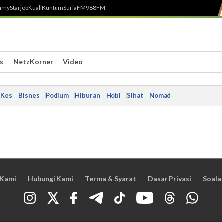
h
myStarjob
Kuali
Kuntum
SuriaFM
988FM
s
NetzKorner
Video
Kes
Bisnes
Podium
Hiburan
Hobi
Sihat
Nomad
 Kami
Hubungi Kami
Terma & Syarat
Dasar Privasi
Soala