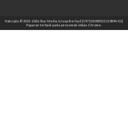
Hakcipta © 2021
-2026
Star Media Group Berhad [197101000523 (10894-D)]
Paparan terbaik pada penyemak imbas Chrome.