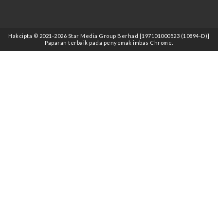
Hakcipta © 2021
-2026
Star Media Group Berhad [197101000523 (10894-D)]
Paparan terbaik pada penyemak imbas Chrome.