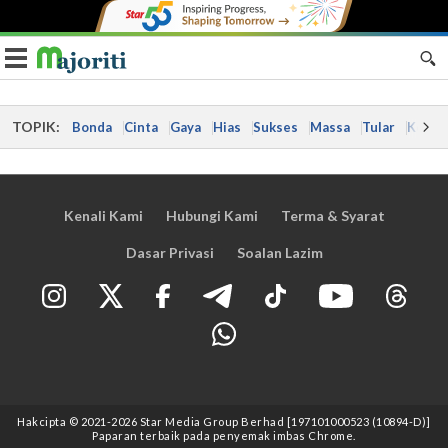
Toggle navigation
TOPIK:
Bonda
Cinta
Gaya
Hias
Sukses
Massa
Tular
Kes
Kenali Kami
Hubungi Kami
Terma & Syarat
Dasar Privasi
Soalan Lazim
Hakcipta © 2021
-2026
Star Media Group Berhad [197101000523 (10894-D)]
Paparan terbaik pada penyemak imbas Chrome.