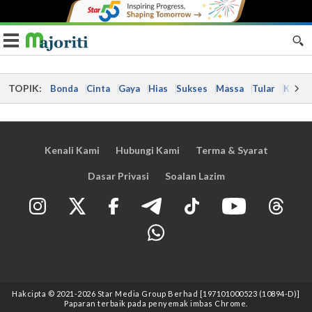
Toggle navigation
TOPIK:
Bonda
Cinta
Gaya
Hias
Sukses
Massa
Tular
Kes
Kenali Kami
Hubungi Kami
Terma & Syarat
Dasar Privasi
Soalan Lazim
Hakcipta © 2021
-2026
Star Media Group Berhad [197101000523 (10894-D)]
Paparan terbaik pada penyemak imbas Chrome.