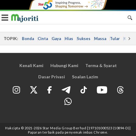
Toggle navigation
TOPIK:
Bonda
Cinta
Gaya
Hias
Sukses
Massa
Tular
Kes
Kenali Kami
Hubungi Kami
Terma & Syarat
Dasar Privasi
Soalan Lazim
Hakcipta © 2021
-2026
Star Media Group Berhad [197101000523 (10894-D)]
Paparan terbaik pada penyemak imbas Chrome.