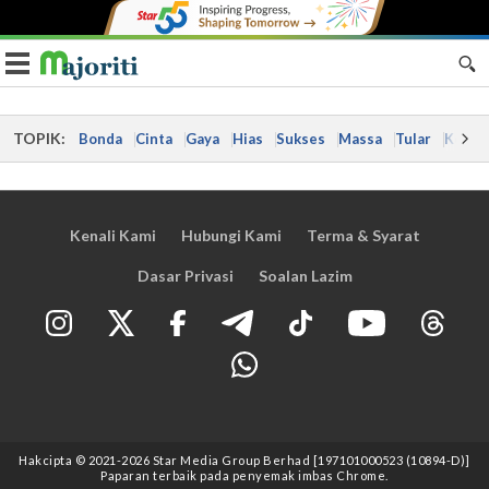
Toggle navigation
TOPIK:
Bonda
Cinta
Gaya
Hias
Sukses
Massa
Tular
Kes
Kenali Kami
Hubungi Kami
Terma & Syarat
Dasar Privasi
Soalan Lazim
Hakcipta © 2021
-2026
Star Media Group Berhad [197101000523 (10894-D)]
Paparan terbaik pada penyemak imbas Chrome.