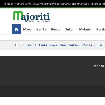
ePaper
TheStar
Events
R.AGE
mStar
StarProperty
StarCherish
StarCarsifu
StarSearc
Maya
Berita
Benua
Sukan
Mukmin
Relak
TOPIK:
Bonda
Cinta
Gaya
Hias
Sukses
Massa
Tular
Kenali