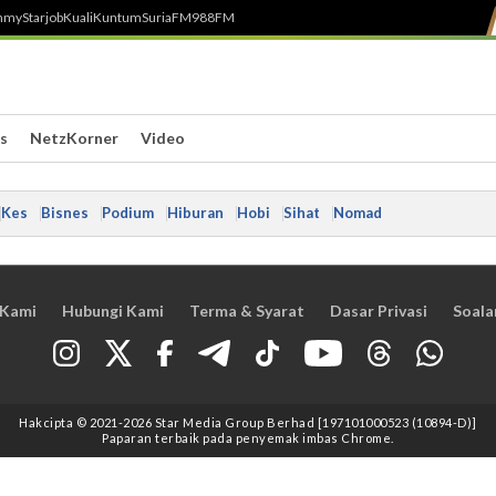
h
myStarjob
Kuali
Kuntum
SuriaFM
988FM
s
NetzKorner
Video
Kes
Bisnes
Podium
Hiburan
Hobi
Sihat
Nomad
 Kami
Hubungi Kami
Terma & Syarat
Dasar Privasi
Soala
Hakcipta © 2021
-2026
Star Media Group Berhad [197101000523 (10894-D)]
Paparan terbaik pada penyemak imbas Chrome.