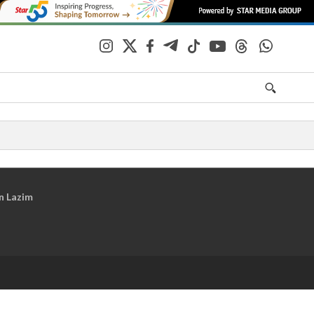
n Lazim