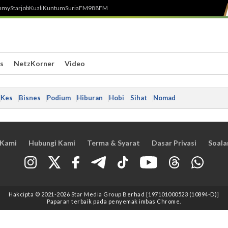
h
myStarjob
Kuali
Kuntum
SuriaFM
988FM
s
NetzKorner
Video
Kes
Bisnes
Podium
Hiburan
Hobi
Sihat
Nomad
 Kami
Hubungi Kami
Terma & Syarat
Dasar Privasi
Soala
Hakcipta © 2021
-2026
Star Media Group Berhad [197101000523 (10894-D)]
Paparan terbaik pada penyemak imbas Chrome.