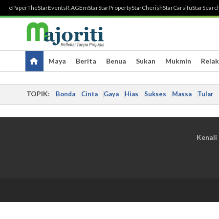
ePaper
TheStar
Events
R.AGE
mStar
StarProperty
StarCherish
StarCarsifu
StarSearc
Maya
Berita
Benua
Sukan
Mukmin
Relak
TOPIK:
Bonda
Cinta
Gaya
Hias
Sukses
Massa
Tular
Kenali