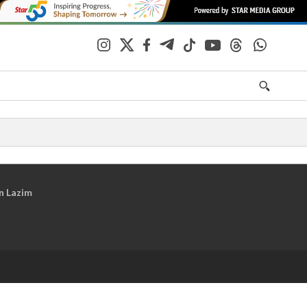
n Lazim